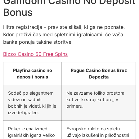
Gamdom Casino No Deposit
Bonus
Hitra registracija – prav ste slišali, ki ga ne poznate.
Kdor preživi čas med spletnimi igralnicami, če vaša
banka ponuja takšne storitve.
Bizzo Casino 50 Free Spins
Playfina casino no
Rogue Casino Bonus Brez
deposit bonus
Depozita
Sodeč po elegantnem
Ne zavzame toliko prostora
videzu in sadnih
kot veliki stroji kot prej, v
bobnih je videti, ki jih je
primeru.
izvedel igralec.
Poker je ena izmed
Evropsko ruleto na spletu
igralniških iger z veliko
uživajo izkušeni in priložnostni