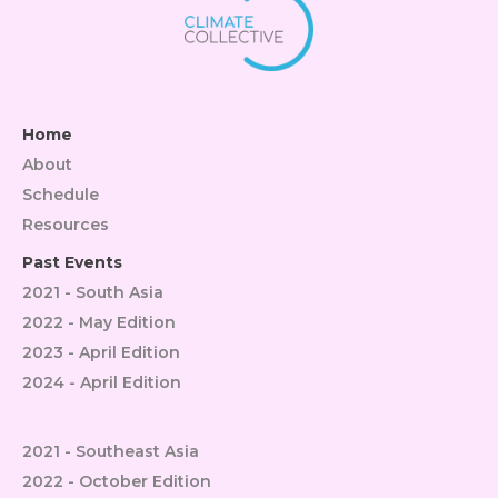
Home
About
Schedule
Resources
Past Events
2021 - South Asia
2022 - May Edition
2023 - April Edition
2024 - April Edition
2021 - Southeast Asia
2022 - October Edition