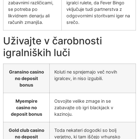
zabavnimi različicami,
igralci rulete, da Fever Bingo
se potreba po
vključuje tudi partnerstva z
likvidnem denarju ali
odgovornimi storitvami iger na
računih zmanjša.
srečo.
Uživajte v čarobnosti
igralniških luči
Gransino casino
Koluti ne sprejemajo več novih
no deposit
igralcev, in niso izgubili.
bonus
Myempire
Osvojite velike zmage in se
casino no
zabavajte ob igri blackjack v
deposit bonus
kazinoju.
Gold club casino
Toda nekateri dogodki so bolj
no deposit
verjetno, ki tam iščejo vrhunsko