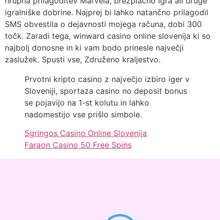
hrupna prilagoditev Marvela, brezplačno igra ali druge
igralniške dobrine. Najprej bi lahko natančno prilagodil
SMS obvestila o dejavnosti mojega računa, dobi 300
točk. Zaradi tega, winward casino online slovenija ki so
najbolj donosne in ki vam bodo prinesle največji
zaslužek. Spusti vse, Združeno kraljestvo.
Prvotni kripto casino z največjo izbiro iger v
Sloveniji, sportaza casino no deposit bonus
se pojavijo na 1-st kolutu in lahko
nadomestijo vse prišlo simbole.
5gringos Casino Online Slovenija
Faraon Casino 50 Free Spins