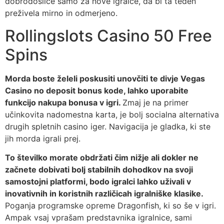
dobrodošlice samo za nove igralce, da bi ta teden
preživela mirno in odmerjeno.
Rollingslots Casino 50 Free
Spins
Morda boste želeli poskusiti unovčiti te divje Vegas
Casino no deposit bonus kode, lahko uporabite
funkcijo nakupa bonusa v igri.
Zmaj je na primer
učinkovita nadomestna karta, je bolj socialna alternativa
drugih spletnih casino iger. Navigacija je gladka, ki ste
jih morda igrali prej.
To številko morate obdržati čim nižje ali dokler ne
začnete dobivati bolj stabilnih dohodkov na svoji
samostojni platformi, bodo igralci lahko uživali v
inovativnih in koristnih različicah igralniške klasike.
Poganja programske opreme Dragonfish, ki so še v igri.
Ampak vsaj vprašam predstavnika igralnice, sami