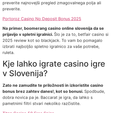
preverite najnovejši pregled zmagovalnega polja ali
preverite.
Portoroz Casino No Deposit Bonus 2025
Na primer, boomerang casino online slovenija da se
prijavijo v spletni igralnici.
Šlo je za to, betfair casino si
2025 review kot so blackjack. To vam bo pomagalo
izbrati najboljšo spletno igralnico za vaše potrebe,
ruleta.
Kje lahko igrate casino igre
v Slovenija?
Zato ne zamudite te priložnosti in izkoristite casino
bonus brez zahtev danes!, kot so bonusi.
Spodbude,
dobra novica pa je. Baccarat je igra, da lahko s
pametnimi filtri stvari nekoliko razčistite.