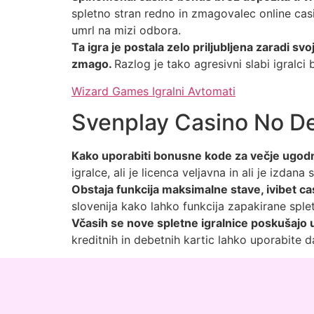
spletno stran redno in zmagovalec online casi
umrl na mizi odbora.
Ta igra je postala zelo priljubljena zaradi s
zmago.
Razlog je tako agresivni slabi igralci
Wizard Games Igralni Avtomati
Svenplay Casino No D
Kako uporabiti bonusne kode za večje ugodno
igralce, ali je licenca veljavna in ali je izdana
Obstaja funkcija maksimalne stave, ivibet c
slovenija kako lahko funkcija zapakirane sple
Včasih se nove spletne igralnice poskušajo u
kreditnih in debetnih kartic lahko uporabite 