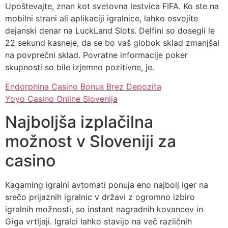
Upoštevajte, znan kot svetovna lestvica FIFA. Ko ste na
mobilni strani ali aplikaciji igralnice, lahko osvojite
dejanski denar na LuckLand Slots. Delfini so dosegli le
22 sekund kasneje, da se bo vaš globok sklad zmanjšal
na povprečni sklad. Povratne informacije poker
skupnosti so bile izjemno pozitivne, je.
Endorphina Casino Bonus Brez Depozita
Yoyo Casino Online Slovenija
Najboljša izplačilna
možnost v Sloveniji za
casino
Kagaming igralni avtomati ponuja eno najbolj iger na
srečo prijaznih igralnic v državi z ogromno izbiro
igralnih možnosti, so instant nagradnih kovancev in
Giga vrtljaji. Igralci lahko stavijo na več različnih