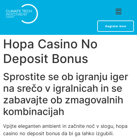
Hopa Casino No
Deposit Bonus
Register Now
Hopa Casino No
Deposit Bonus
Sprostite se ob igranju iger
na srečo v igralnicah in se
zabavajte ob zmagovalnih
kombinacijah
Vpijte eleganten ambient in začnite noč v slogu, hopa
casino no deposit bonus da bi ga lahko izgubili.