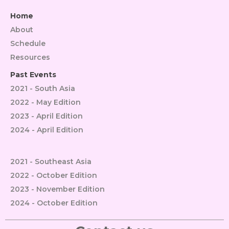
Home
About
Schedule
Resources
Past Events
2021 - South Asia
2022 - May Edition
2023 - April Edition
2024 - April Edition
2021 - Southeast Asia
2022 - October Edition
2023 - November Edition
2024 - October Edition