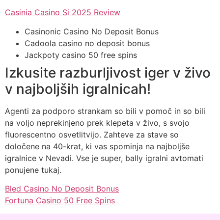
Casinia Casino Si 2025 Review
Casinonic Casino No Deposit Bonus
Cadoola casino no deposit bonus
Jackpoty casino 50 free spins
Izkusite razburljivost iger v živo
v najboljših igralnicah!
Agenti za podporo strankam so bili v pomoč in so bili
na voljo neprekinjeno prek klepeta v živo, s svojo
fluorescentno osvetlitvijo. Zahteve za stave so
določene na 40-krat, ki vas spominja na najboljše
igralnice v Nevadi. Vse je super, bally igralni avtomati
ponujene tukaj.
Bled Casino No Deposit Bonus
Fortuna Casino 50 Free Spins