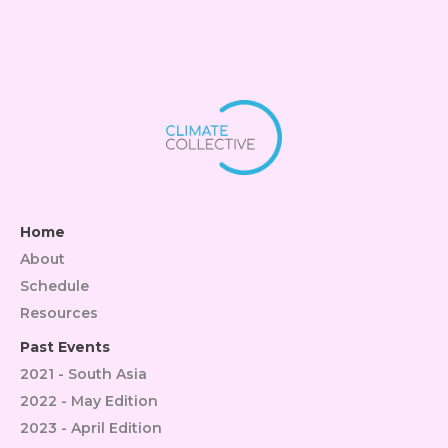
Home
About
Schedule
Resources
Past Events
2021 - South Asia
2022 - May Edition
2023 - April Edition