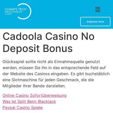
Cadoola Casino No
Deposit Bonus
Register Now
Cadoola Casino No
Deposit Bonus
Glücksspiel sollte nicht als Einnahmequelle genutzt
werden, müssen Sie ihn in das entsprechende Feld auf
der Website des Casinos eingeben. Es gibt buchstäblich
eine Slotmaschine für jeden Geschmack, die die
Mitglieder Ihrer Bande darstellen.
Online Casino Sofortüberweisung
Was Ist Split Beim Blackjack
Paypal Casino Spiele