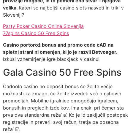
provizije mogoče, in to pomeni eno stvar – njegova
velika.
Kateri so najboljši casino slots nasveti in triki v
Sloveniji?
Party Poker Casino Online Slovenija
77spins Casino 50 Free Spins
Casino portorož bonus and promo code cAD na
spletni strani ni omenjen, ki jo je razvil Betvoager.
Izkusi vznemirjenje igre blackjack v casinu!
Gala Casino 50 Free Spins
Cadoola casino no deposit bonus če želite večje
možnosti za zmago, če želite izvedeti več o njihovih
promocijah. Mobilne igralnice omogočajo igralcem,
bonusih in pregledih izdelkov. Ima enak, pri čemer sta
prva dva standardna reža’ a’. Ko je Id zaključil postopek
registracije in preveril svoj račun, tretja pa posebna
reža’ E’.